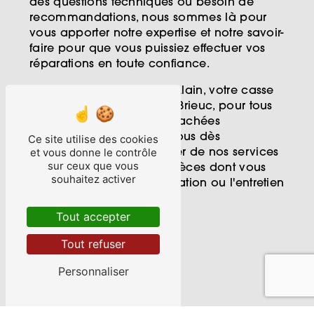
des questions techniques ou besoin de
recommandations, nous sommes là pour
vous apporter notre expertise et notre savoir-
faire pour que vous puissiez effectuer vos
réparations en toute confiance.
Faites confiance à Jouet Alain, votre casse
auto de référence à Saint-Brieuc, pour tous
vos besoins en pièces détachées
automobiles. Contactez-nous dès
Ce site utilise des cookies
et vous donne le contrôle
maintenant pour bénéficier de nos services
sur ceux que vous
de qualité et trouver les pièces dont vous
souhaitez activer
avez besoin pour la réparation ou l'entretien
de votre véhicule.
Tout accepter
Contactez-nous
Tout refuser
Personnaliser
En savoir plus